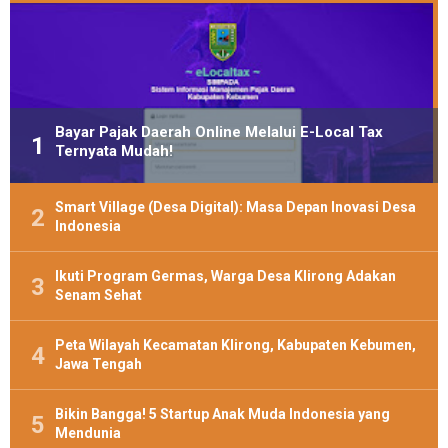
Bayar Pajak Daerah Online Melalui E-Local Tax
Ternyata Mudah!
Smart Village (Desa Digital): Masa Depan Inovasi Desa
Indonesia
Ikuti Program Germas, Warga Desa Klirong Adakan
Senam Sehat
Peta Wilayah Kecamatan Klirong, Kabupaten Kebumen,
Jawa Tengah
Bikin Bangga! 5 Startup Anak Muda Indonesia yang
Mendunia