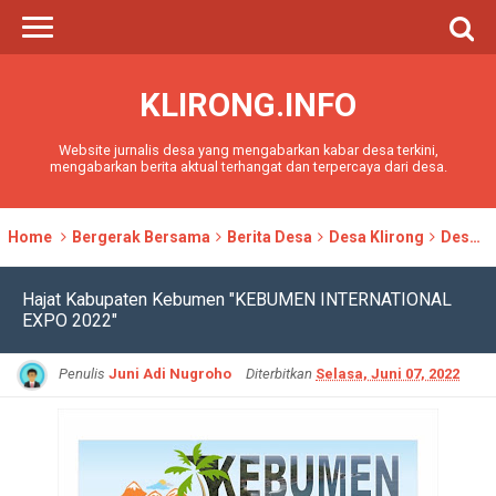
KLIRONG.INFO
Website jurnalis desa yang mengabarkan kabar desa terkini,
mengabarkan berita aktual terhangat dan terpercaya dari desa.
Home
Bergerak Bersama
Berita Desa
Desa Klirong
Desa Wisata
Hajat Kabupaten Kebumen "KEBUMEN INTERNATIONAL
EXPO 2022"
Penulis
Juni Adi Nugroho
Diterbitkan
Selasa, Juni 07, 2022