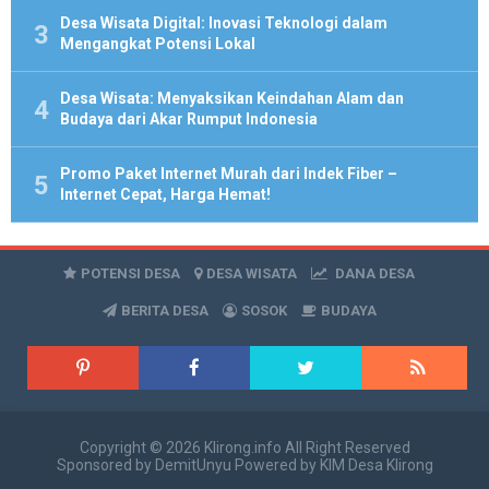
Desa Wisata Digital: Inovasi Teknologi dalam
Mengangkat Potensi Lokal
Desa Wisata: Menyaksikan Keindahan Alam dan
Budaya dari Akar Rumput Indonesia
Promo Paket Internet Murah dari Indek Fiber –
Internet Cepat, Harga Hemat!
POTENSI DESA
DESA WISATA
DANA DESA
BERITA DESA
SOSOK
BUDAYA
Copyright ©
2026
Klirong.info
All Right Reserved
Sponsored by
DemitUnyu
Powered by
KIM Desa Klirong