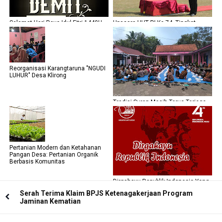
Selamat Hari Raya Idul Fitri 1440H
Upacara HUT RI Ke 74, Tingkat
Dari Komunitas DeMIT Klirong
Kecamatan Klirong
Reorganisasi Karangtaruna "NGUDI
LUHUR" Desa Klirong
Tradisi Suran Masih Terus Terjaga
Di Desa Klirong
Pertanian Modern dan Ketahanan
Pangan Desa: Pertanian Organik
Berbasis Komunitas
Dirgahayu Republik Indonesia Yang
Ke-74
Serah Terima Klaim BPJS Ketenagakerjaan Program
Jaminan Kematian