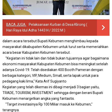
BACA JUGA:
Pelaksanaan Kurban di Desa Klirong (
Hari Raya Idul Adha 1443 H / 2022 M )
dalam acara tersebut Bupati Kebumen menghimbau kepada
masyarakat dikabupaten Kebumen untuk turut serta memeriahkan
acara besar Kabupaten Kebumen tersebut.
"Kegiatan ini tidak lain dan tidak bukan tujuannya agar bagaimana
ekonomi masyarakat Kabupaten Kebumen bisa meningkat setelah
adanya Covid-19. Telah disediakan 400 Booth Pameran dengan
berbagai kategori, VIP, Medium, Small, serta lapak untuk para
pedagang kaki lima," Kata Arif Sugiyanto
Kegiatan yang telah dikemas ini dibagi menjadi 3 bagian yaitu,
TRADE, TOURISM, INVESTMENT sehingga dengan berani Bupati
Kebumen menargetkan angka yang fantastis.
"Target investasinya Rp 100 Miliar masuk ke Kebumen,"
terangnya.