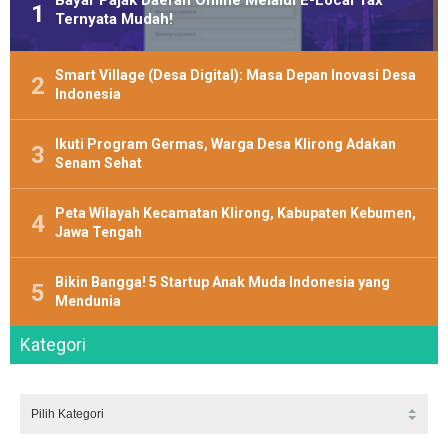
Bayar Pajak Daerah Online Melalui E-Local Tax
Ternyata Mudah!
Smart Village (Desa Digital): Masa Depan Inovasi Desa
Indonesia
Ikuti Program Germas, Warga Desa Klirong Adakan
Senam Sehat
Peta Wilayah Kecamatan Klirong, Kabupaten Kebumen,
Jawa Tengah
Bikin Bangga! 5 Startup Anak Muda Indonesia yang
Mendunia
Kategori