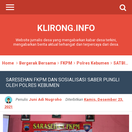
KLIRONG.INFO
Website jurnalis desa yang mengabarkan kabar desa terkini,
mengabarkan berita aktual terhangat dan terpercaya dari desa.
Home
Bergerak Bersama
FKPM
Polres Kebumen
SATBINMAS
SARESEHAN FKPM DAN SOSIALISASI SABER PUNGLI
OLEH POLRES KEBUMEN
Penulis
Juni Adi Nugroho
Diterbitkan
Kamis, Desember 23,
2021