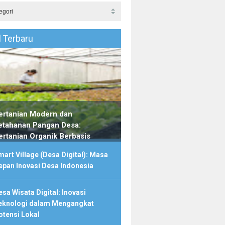
l Terbaru
ertanian Modern dan
etahanan Pangan Desa:
ertanian Organik Berbasis
omunitas
art Village (Desa Digital): Masa
epan Inovasi Desa Indonesia
sa Wisata Digital: Inovasi
eknologi dalam Mengangkat
otensi Lokal