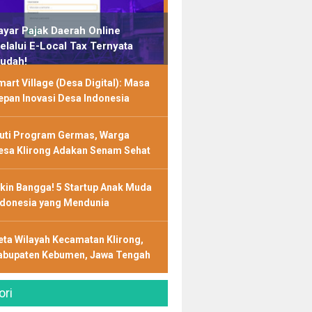
ayar Pajak Daerah Online
elalui E-Local Tax Ternyata
udah!
art Village (Desa Digital): Masa
epan Inovasi Desa Indonesia
kuti Program Germas, Warga
esa Klirong Adakan Senam Sehat
ikin Bangga! 5 Startup Anak Muda
ndonesia yang Mendunia
eta Wilayah Kecamatan Klirong,
abupaten Kebumen, Jawa Tengah
ori