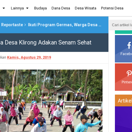
g
Lainnya
Budaya
Dana Desa
Desa Wisata
Potensi Desa
Reportaste
Ikuti Program Germas, Warga Desa Klirong Adakan Senam Sehat
Media
ga Desa Klirong Adakan Senam Sehat
Faceb
itkan
Kamis, Agustus 29, 2019
Pinter
Artike