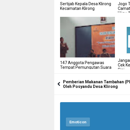
Sertijab Kepala Desa Klirong
Jogo T
Kecamatan Klirong
Camat
Hijau,
Kenor
Janga
147 Anggota Pengawas
Cek Ke
Tempat Pemungutan Suara
Sini
Kecamatan Klirong Dilantik
Pemberian Makanan Tambahan (
Oleh Posyandu Desa Klirong
Emoticon