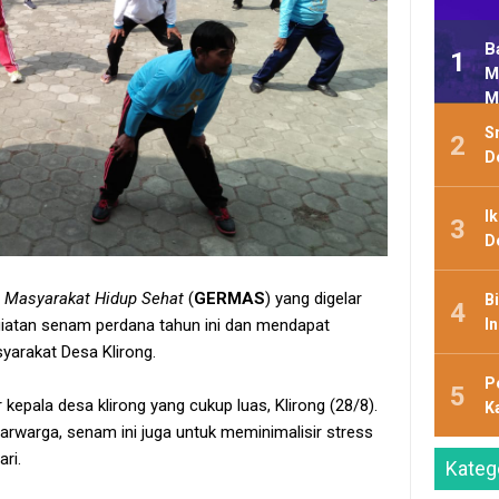
B
M
M
Sm
D
I
D
 Masyarakat Hidup Sehat
(
GERMAS
) yang digelar
B
I
giatan senam perdana tahun ini dan mendapat
yarakat Desa Klirong.
P
r kepala desa klirong yang cukup luas, Klirong (28/8).
K
tarwarga, senam ini juga untuk meminimalisir stress
ri.
Kateg