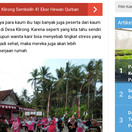
a Klirong Sembelih 41 Ekor Hewan Qurban
Artike
ya para kaum ibu tapi banyak juga peserta dari kaum
di Desa Klirong. Karena seperti yang kita tahu sendiri
pun wanita karir bisa menyebab tingkat stress yang
jadi sehat, maka mereka juga akan lebih
erjaan rumah.
P
K
P
K
Sm
D
De
T
P