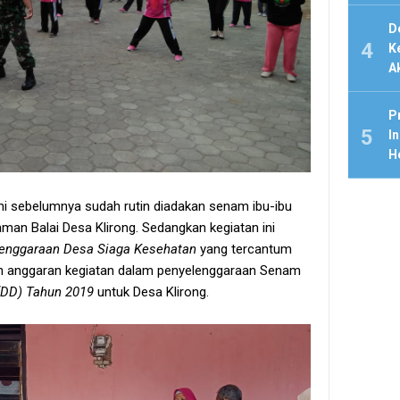
D
K
A
P
In
H
 sebelumnya sudah rutin diadakan senam ibu-ibu
aman Balai Desa Klirong. Sedangkan kegiatan ini
lenggaraan Desa Siaga Kesehatan
yang tercantum
uh anggaran kegiatan dalam penyelenggaraan Senam
(DD) Tahun 2019
untuk Desa Klirong.