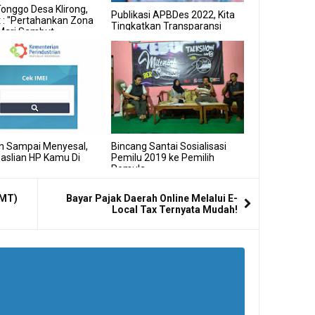
onggo Desa Klirong,
Publikasi APBDes 2022, Kita
 : "Pertahankan Zona
Tingkatkan Transparansi
 Mari Sambut
Desa Kita
malan Baru!"
n Sampai Menyesal,
Bincang Santai Sosialisasi
aslian HP Kamu Di
Pemilu 2019 ke Pemilih
Pemula
PMT)
Bayar Pajak Daerah Online Melalui E-
Local Tax Ternyata Mudah!