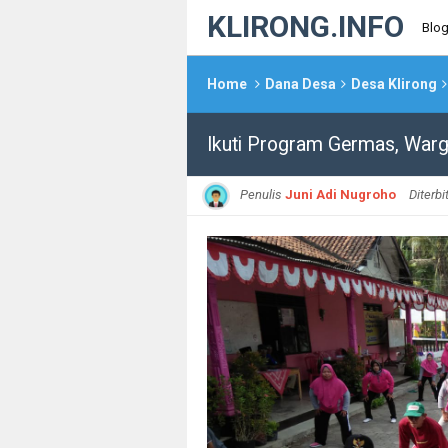
KLIRONG.INFO
Blo
Home
Dana Desa
Desa Klirong
Ikuti Program Germas, War
Penulis
Juni Adi Nugroho
Diterb