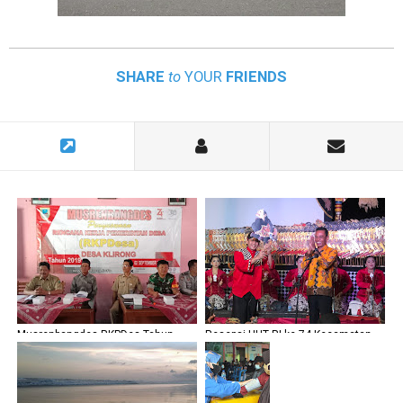
SHARE
to
YOUR
FRIENDS
Musrenbangdes RKPDes Tahun
Resepsi HUT RI ke-74 Kecamatan
2020 Desa Klirong
Klirong, Kabupaten Kebumen Gelar
Wayang Kulit