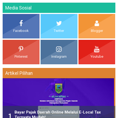
Media Sosial
Facebook
Twitter
Blogger
Pinterest
Instagram
Youtube
Artikel Pilihan
Bayar Pajak Daerah Online Melalui E-Local Tax
Ternyata Mudah!