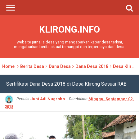
KLIRONG.INFO
Website jurnalis desa yang mengabarkan kabar desa terkini,
mengabarkan berita aktual terhangat dan terpercaya dari desa.
Home
Berita Desa
Dana Desa
Dana Desa 2018
Desa Klirong
Sertifikasi Dana Desa 2018 di Desa Klirong Sesuai RAB
Penulis
Juni Adi Nugroho
Diterbitkan
Minggu, September 02,
2018