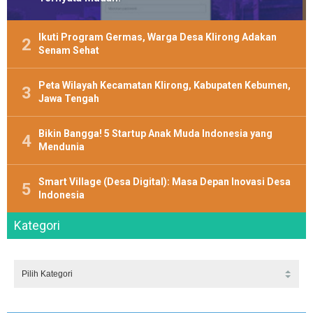
Ikuti Program Germas, Warga Desa Klirong Adakan
Senam Sehat
Peta Wilayah Kecamatan Klirong, Kabupaten Kebumen,
Jawa Tengah
Bikin Bangga! 5 Startup Anak Muda Indonesia yang
Mendunia
Smart Village (Desa Digital): Masa Depan Inovasi Desa
Indonesia
Kategori