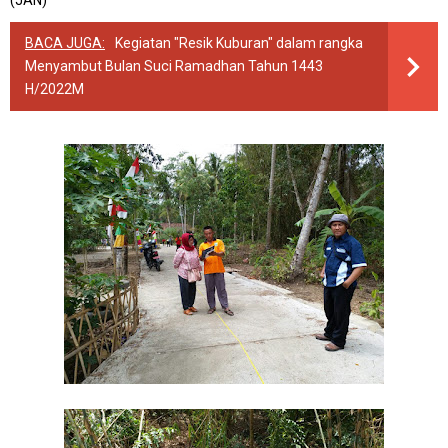
(JAN)
BACA JUGA:
Kegiatan "Resik Kuburan" dalam rangka
Menyambut Bulan Suci Ramadhan Tahun 1443
H/2022M