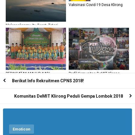
Vaksinasi Covid-19 Desa Klirong
Melepaskanmu Itu Berat, Tetapi
Disitulah Ada Harapan yang Baru
PERINGATAN MAULID NABI
Profil Komunitas DeMIT Klirong
MUHAMMAD SAW DAN KHOTMIL
Berikut Info Rekruitmen CPNS 2018!
QUR'AN DI MASJID MIFTAHUL HUDA
DESA BENDOGARAP
Komunitas DeMIT Klirong Peduli Gempa Lombok 2018
Emoticon